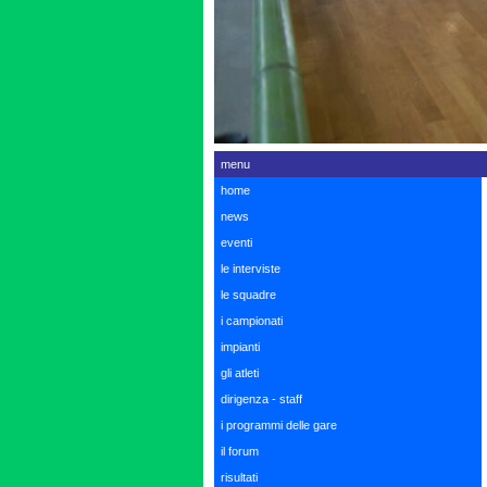
menu
home
news
eventi
le interviste
le squadre
i campionati
impianti
gli atleti
dirigenza - staff
i programmi delle gare
il forum
risultati