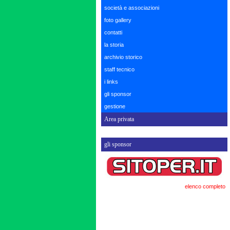
società e associazioni
foto gallery
contatti
la storia
archivio storico
staff tecnico
i links
gli sponsor
gestione
Area privata
gli sponsor
elenco completo