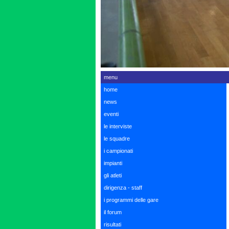
menu
home
news
eventi
le interviste
le squadre
i campionati
impianti
gli atleti
dirigenza - staff
i programmi delle gare
il forum
risultati