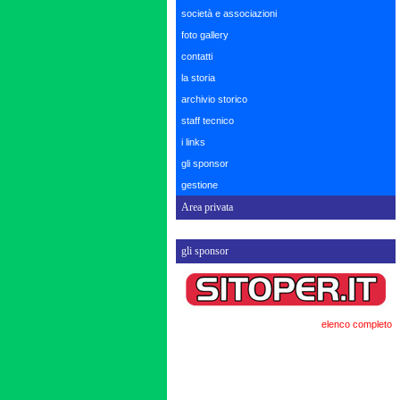
società e associazioni
foto gallery
contatti
la storia
archivio storico
staff tecnico
i links
gli sponsor
gestione
Area privata
gli sponsor
elenco completo