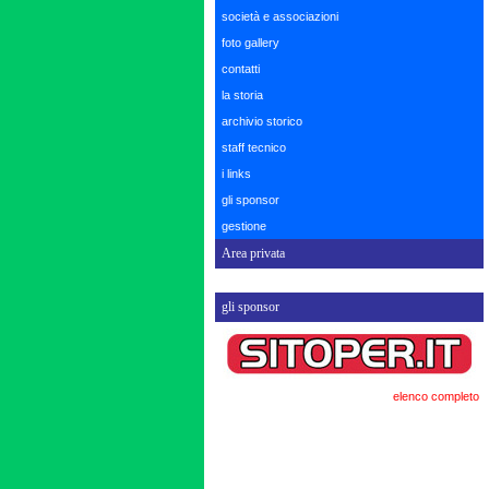
società e associazioni
foto gallery
contatti
la storia
archivio storico
staff tecnico
i links
gli sponsor
gestione
Area privata
gli sponsor
elenco completo