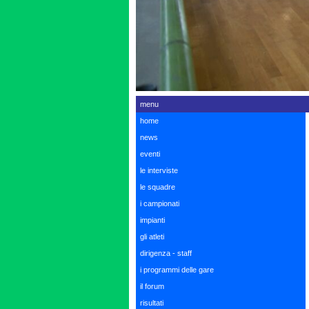
menu
home
news
eventi
le interviste
le squadre
i campionati
impianti
gli atleti
dirigenza - staff
i programmi delle gare
il forum
risultati