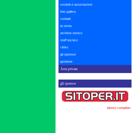
società e associazioni
foto gallery
contatti
la storia
archivio storico
staff tecnico
i links
gli sponsor
gestione
Area privata
gli sponsor
elenco completo