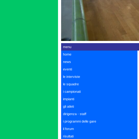
menu
home
news
eventi
le interviste
le squadre
i campionati
impianti
gli atleti
dirigenza - staff
i programmi delle gare
il forum
risultati