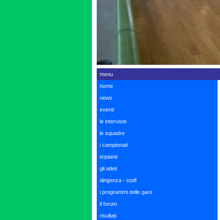
menu
home
news
eventi
le interviste
le squadre
i campionati
impianti
gli atleti
dirigenza - staff
i programmi delle gare
il forum
risultati