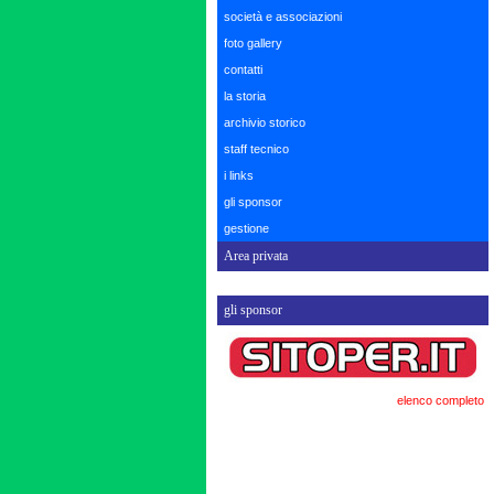
società e associazioni
foto gallery
contatti
la storia
archivio storico
staff tecnico
i links
gli sponsor
gestione
Area privata
gli sponsor
elenco completo