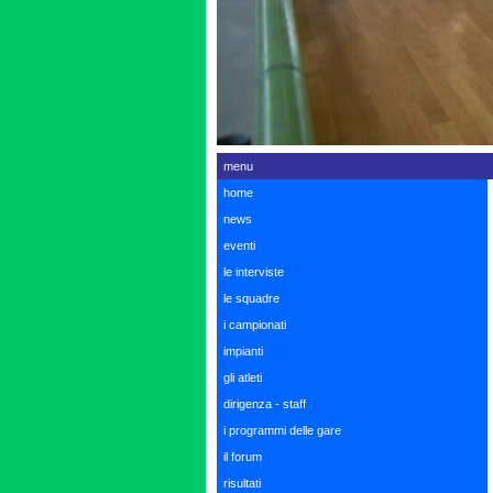
menu
home
news
eventi
le interviste
le squadre
i campionati
impianti
gli atleti
dirigenza - staff
i programmi delle gare
il forum
risultati