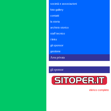
società e associazioni
foto gallery
contatti
la storia
archivio storico
staff tecnico
i links
gli sponsor
gestione
Area privata
gli sponsor
elenco completo