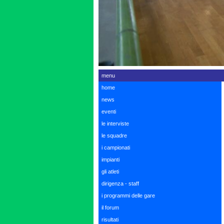
menu
home
news
eventi
le interviste
le squadre
i campionati
impianti
gli atleti
dirigenza - staff
i programmi delle gare
il forum
risultati