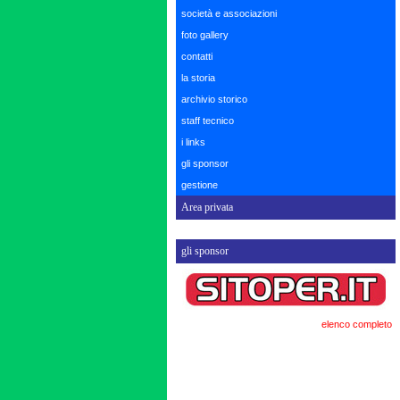
società e associazioni
foto gallery
contatti
la storia
archivio storico
staff tecnico
i links
gli sponsor
gestione
Area privata
gli sponsor
elenco completo