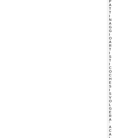
P
A
T
T
I
N
A
G
G
I
O
A
R
T
I
S
T
I
C
O
C
H
E
S
I
S
V
O
L
G
E
R
A
´
A
C
A
L