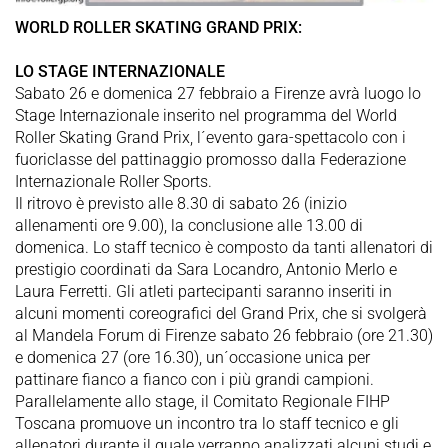
WORLD ROLLER SKATING GRAND PRIX:
LO STAGE INTERNAZIONALE
Sabato 26 e domenica 27 febbraio a Firenze avrà luogo lo
Stage Internazionale inserito nel programma del World
Roller Skating Grand Prix, l´evento gara-spettacolo con i
fuoriclasse del pattinaggio promosso dalla Federazione
Internazionale Roller Sports.
Il ritrovo è previsto alle 8.30 di sabato 26 (inizio
allenamenti ore 9.00), la conclusione alle 13.00 di
domenica. Lo staff tecnico è composto da tanti allenatori di
prestigio coordinati da Sara Locandro, Antonio Merlo e
Laura Ferretti. Gli atleti partecipanti saranno inseriti in
alcuni momenti coreografici del Grand Prix, che si svolgerà
al Mandela Forum di Firenze sabato 26 febbraio (ore 21.30)
e domenica 27 (ore 16.30), un´occasione unica per
pattinare fianco a fianco con i più grandi campioni.
Parallelamente allo stage, il Comitato Regionale FIHP
Toscana promuove un incontro tra lo staff tecnico e gli
allenatori durante il quale verranno analizzati alcuni studi e