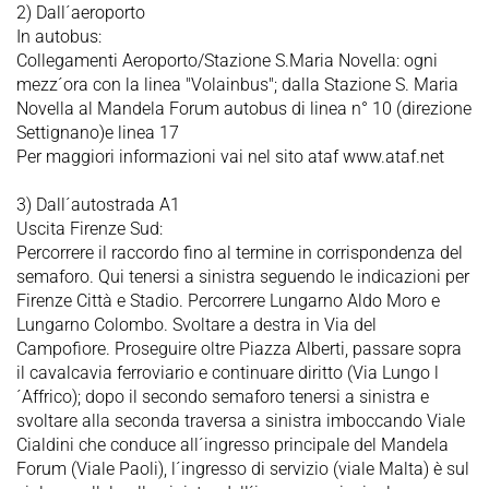
2) Dall´aeroporto
In autobus:
Collegamenti Aeroporto/Stazione S.Maria Novella: ogni
mezz´ora con la linea "Volainbus"; dalla Stazione S. Maria
Novella al Mandela Forum autobus di linea n° 10 (direzione
Settignano)e linea 17
Per maggiori informazioni vai nel sito ataf www.ataf.net
3) Dall´autostrada A1
Uscita Firenze Sud:
Percorrere il raccordo fino al termine in corrispondenza del
semaforo. Qui tenersi a sinistra seguendo le indicazioni per
Firenze Città e Stadio. Percorrere Lungarno Aldo Moro e
Lungarno Colombo. Svoltare a destra in Via del
Campofiore. Proseguire oltre Piazza Alberti, passare sopra
il cavalcavia ferroviario e continuare diritto (Via Lungo l
´Affrico); dopo il secondo semaforo tenersi a sinistra e
svoltare alla seconda traversa a sinistra imboccando Viale
Cialdini che conduce all´ingresso principale del Mandela
Forum (Viale Paoli), l´ingresso di servizio (viale Malta) è sul